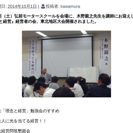
日:
2014年10月1日
|
投稿者:
kawamura
7日（土）弘前モータースクールを会場に、木野親之先生を講師にお迎え
と経営』経営者の会、東北地区大会開催されました。
は「理念と経営」勉強会のすすめ
は人に光を当てる経営！！
は経営問答懇親会