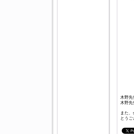
木野先
木野先
また、
とうご