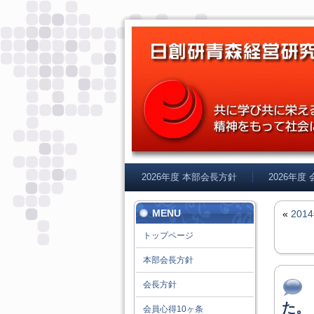
2026年度 本部会長方針
2026年度
MENU
«
20
トップページ
本部会長方針
会長方針
た。
会員心得10ヶ条