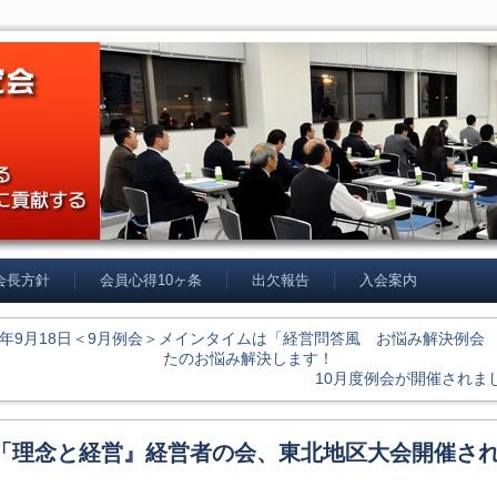
 会長方針
会員心得10ヶ条
出欠報告
入会案内
14年9月18日＜9月例会＞メインタイムは「経営問答風 お悩み解決例会
たのお悩み解決します！
10月度例会が開催されま
「理念と経営』経営者の会、東北地区大会開催さ